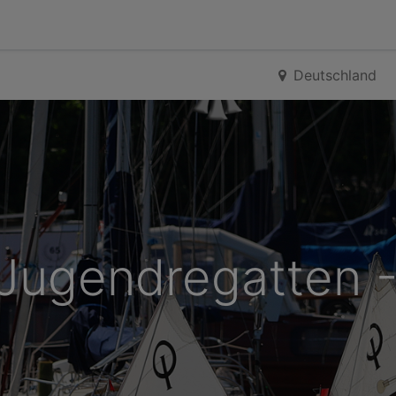
erie
Ergebnisse
Team & Mitwirkende
Helfer & Sp
Deutschland
Jugendregatten -