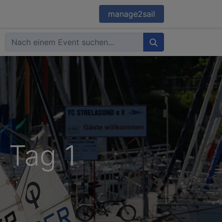
onsoren
Downloads & Presse
manage2sail
 Tag 1