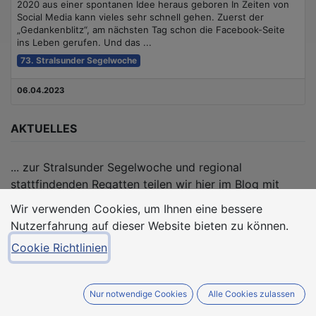
2020 aus einer spontanen Idee heraus geboren In Zeiten von
Social Media kann vieles sehr schnell gehen. Zuerst der
„Gedankenblitz“, am nächsten Tag schon die Facebook-Seite
ins Leben gerufen. Und das ...
73. Stralsunder Segelwoche
06.04.2023
AKTUELLES
... zur Stralsunder Segelwoche und regional
stattfindenden Regatten teilen wir hier im Blog mit
Euch.
Wir verwenden Cookies, um Ihnen eine bessere
Nutzerfahrung auf dieser Website bieten zu können.
Cookie Richtlinien
TAGS
Nur notwendige Cookies
Alle Cookies zulassen
73. Stralsunder Segelwoche