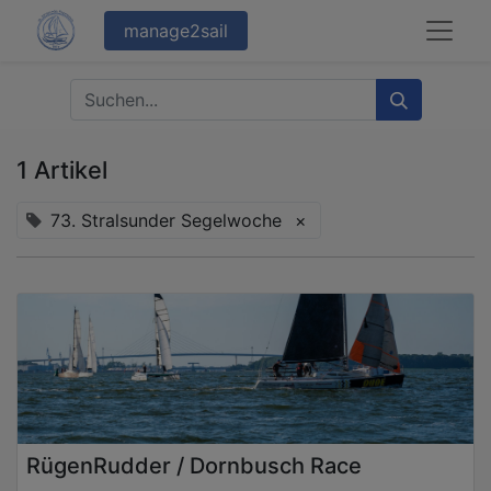
manage2sail
1 Artikel
73. Stralsunder Segelwoche
×
RügenRudder / Dornbusch Race